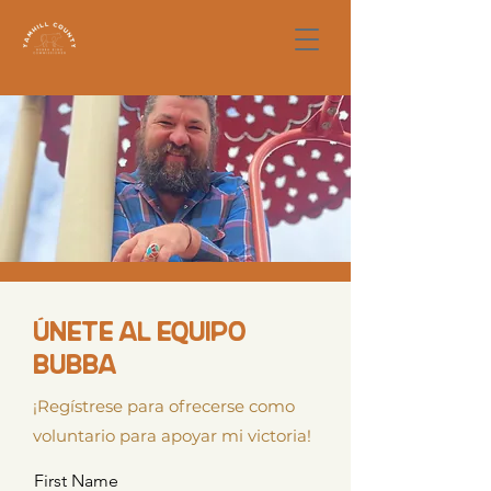
Únete al EQUIPO
BUBBA
¡Regístrese para ofrecerse como
voluntario para apoyar mi victoria!
First Name