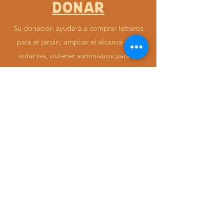
Donar
Su donación ayudará a comprar letreros
para el jardín, ampliar el alcance a los
votantes, obtener suministros para el
escrutinio y ayudarme con los costos de
mi campaña actual.
El Crédito Fiscal Político de Oregón
permite a la mayoría de los
contribuyentes de Oregón donar a una
campaña política de su elección, hasta
$50 para contribuyentes individuales,
$100 si presentan una declaración
conjunta, y recibir un crédito completo en
sus impuestos estatales.