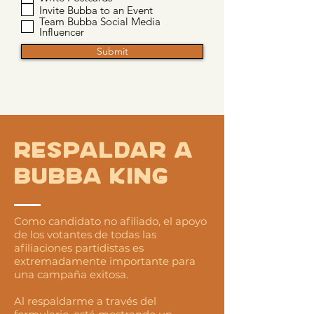
Invite Bubba to an Event
Team Bubba Social Media
Influencer
Submit
Respaldar a
Bubba King
Como candidato no afiliado, el apoyo
de los votantes de todas las
afiliaciones partidistas es
extremadamente importante para
una campaña exitosa.
Al respaldarme a través del