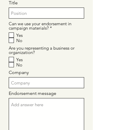
Title
Can we use your endorsement in
O
campaign materials?
*
b
Yes
l
No
i
g
Are you representing a business or
a
organization?
t
o
Yes
r
No
i
o
Company
Endorsement message