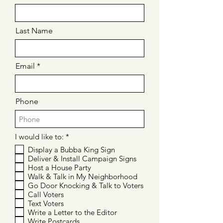
Last Name
Email
Phone
O
I would like to:
*
b
Display a Bubba King Sign
l
Deliver & Install Campaign Signs
i
g
Host a House Party
a
Walk & Talk in My Neighborhood
t
Go Door Knocking & Talk to Voters
o
Call Voters
r
Text Voters
i
o
Write a Letter to the Editor
Write Postcards